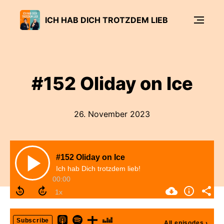
ICH HAB DICH TROTZDEM LIEB
#152 Oliday on Ice
26. November 2023
#152 Oliday on Ice
Ich hab Dich trotzdem lieb!
00:00
Subscribe
All episodes
›